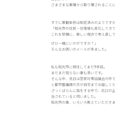
さまざまな事情から取り壊されること
すでに景観条例は制定済みのようです
「和光市の住民・住環境も変化してき
これを契機に、新しい視点で考え直し
ぜひ一緒にいかがですか？」
そんなお誘いのメールが来ました。
私も和光市に移住してまだ7年目。
まだまだ知らない事も多いです。
そんな中、先日は空家対策協議会の件
と都市整備課の方が自宅までお越しく
ざっくばらんに話をする中で、北口の
当されていると伺いました。
和光市の事、いろいろ教えていただき