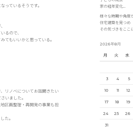
になっているそうです。
家の経年変化…
様々な時期や角度
住宅建築を見つめ
が、
その気づきをここ
ているので、
てみてもいいかと思っている。
2026年8月
月
火
水
3
4
5
10
11
12
で、リノベについてお話聞きたい
ださいました。
17
18
19
土地区画整理・再開発の事業も担
24
25
26
ました。
31