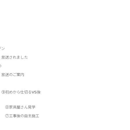
デン
 放送されました
の
 放送のご案内
】⑨初めから仕切るVS後
】 ⑧家具屋さん見学
】 ⑦工事後の自主施工