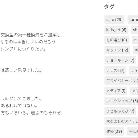
タグ
cafe
(29)
furn
kids_art
(6)
sh
熱交換型の第一種換気をご提案し
もの選び
(8)
オ
になるのは本当にいいのだろう
てシンプルにつくりたい。
キッチン
(12)
ショールーム
(7)
方は嬉しい発見でした。
テラス
(17)
デ
プライバシーポリ
メディア
(1)
メ
いう話が出てきました。
ワークショップ
(3
があるわけではない。
子どもあそび
(7)
え方もいろいろ。選ぶのもそれぞ
家を楽しむアイテ
建築
(39)
手仕