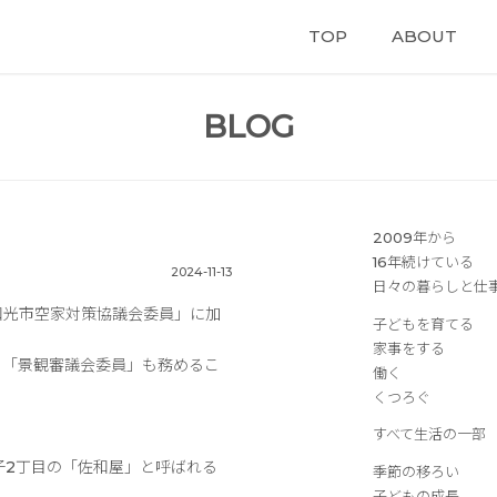
TOP
ABOUT
BLOG
2009年から
16年続けている
2024-11-13
日々の暮らしと仕
和光市空家対策協議会委員」に加
子どもを育てる
家事をする
ら「景観審議会委員」も務めるこ
働く
くつろぐ
すべて生活の一部
子2丁目の「佐和屋」と呼ばれる
季節の移ろい
子どもの成長