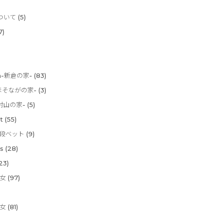
について
(5)
7)
ura-新倉の家-
(83)
e-ほそながの家-
(3)
-東村山の家-
(5)
t
(55)
-二段ベット
(9)
s
(28)
23)
長女
(97)
次女
(81)