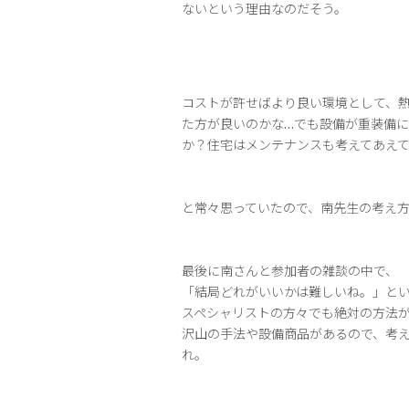
ないという理由なのだそう。
コストが許せばより良い環境として、
た方が良いのかな…でも設備が重装備
か？住宅はメンテナンスも考えてあえ
と常々思っていたので、南先生の考え
最後に南さんと参加者の雑談の中で、
「結局どれがいいかは難しいね。」と
スペシャリストの方々でも絶対の方法
沢山の手法や設備商品があるので、考
れ。