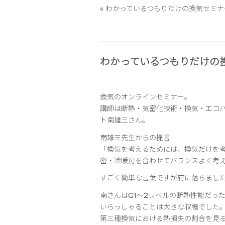
«
わかっているつもりだけの換気セミナ
わかっているつもりだけの
換気のオンラインセミナー。
講師は断熱・気密化技術・換気・エコ
ト南雄三さん。
南雄三先生からの提言
「換気を考えるためには、換気だけを
密・冷暖房を合わせてバランスよく考
すごく簡単な言葉ですが府に落ちまし
南さんはG1～2レベルの断熱性能だっ
いらっしゃることは大きな収穫でした
第三種換気における熱損失の割合を見