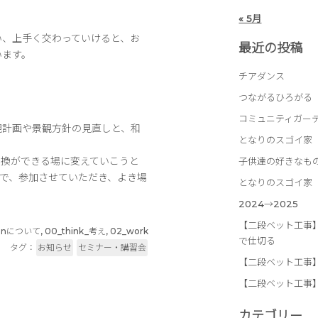
« 5月
い、上手く交わっていけると、お
最近の投稿
います。
チアダンス
つながるひろがる
コミュニティガー
観計画や景観方針の見直しと、和
となりのスゴイ家
交換ができる場に変えていこうと
子供達の好きなも
ので、参加させていただき、よき場
となりのスゴイ家
2024→2025
【二段ベット工事
signについて
,
00_think_考え
,
02_work
で仕切る
タグ：
お知らせ
セミナー・講習会
【二段ベット工事
【二段ベット工事
カテゴリー