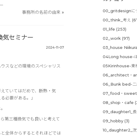
ー
00_gritdesign
事務所の名前の由来
»
00_think_考え
(6
01_life
(253)
換気セミナー
02_work
(97)
03_house Niik
2024-11-07
04Long hous
ハウスなどの環境のスペシャリス
05Kirinhouse
06_architect・ar
06_Bunk bed
考えていてはだめで、断熱・気
07_food・sweet
える必要がある。」
08_shop・cafe
(
た。
09_daughter1_
たら第三種換気でも良いと考えて
09_hobby
(3)
。
10_daughter2_
ると全体からするとそれほどでは