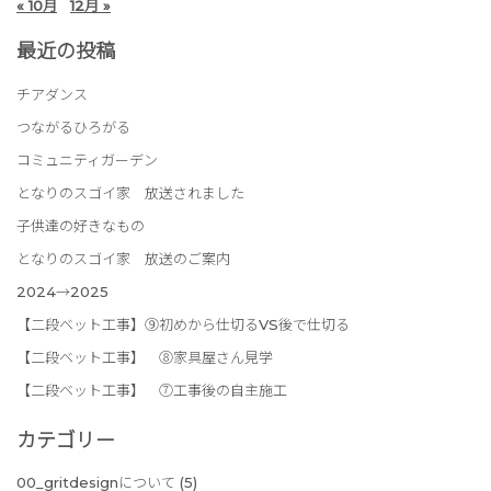
« 10月
12月 »
最近の投稿
チアダンス
つながるひろがる
コミュニティガーデン
となりのスゴイ家 放送されました
子供達の好きなもの
となりのスゴイ家 放送のご案内
2024→2025
【二段ベット工事】⑨初めから仕切るVS後で仕切る
【二段ベット工事】 ⑧家具屋さん見学
【二段ベット工事】 ⑦工事後の自主施工
カテゴリー
00_gritdesignについて
(5)