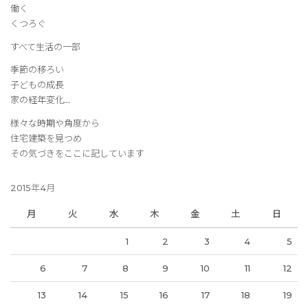
働く
くつろぐ
すべて生活の一部
季節の移ろい
子どもの成長
家の経年変化…
様々な時期や角度から
住宅建築を見つめ
その気づきをここに記しています
2015年4月
月
火
水
木
金
土
日
1
2
3
4
5
6
7
8
9
10
11
12
13
14
15
16
17
18
19