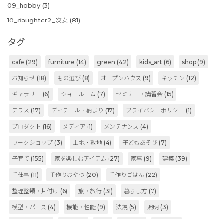
09_hobby
(3)
10_daughter2_次女
(81)
タグ
cafe
(29)
furniture
(14)
green
(42)
kids_art
(6)
shop
(9)
お知らせ
(18)
もの選び
(8)
オープンハウス
(9)
キッチン
(12)
ギャラリー
(6)
ショールーム
(7)
セミナー・講習会
(15)
テラス
(17)
ディテール・納まり
(17)
プライバシーポリシー
(1)
プロダクト
(16)
メディア
(1)
メンテナンス
(4)
ワークショップ
(3)
土地・敷地
(4)
子どもあそび
(7)
子育て
(155)
家を楽しむアイテム
(27)
家事
(9)
建築
(39)
手仕事
(11)
手作りおやつ
(20)
手作りごはん
(22)
整理整頓・片付け
(6)
旅・旅行
(31)
暮らし方
(7)
模型・パース
(4)
機能・性能
(9)
法規
(5)
照明
(3)