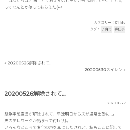
「はながっぱと同じとりあえずのヒモだから我慢して～。」と言
ってなんとか使ってもらえた(^^
カテゴリー：
01_life
タグ：
子育て
手仕事
«
20200526解除されて…
20200530スイレン
»
20200526解除されて…
2020-05-27
緊急事態宣言が解除されて、早速明日から夫が通常出勤に…。
夫のテレワークが始まって約1か月。
いろんなところで変化の声を耳にしたけれど、私もここに記して