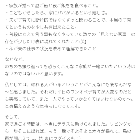
・家族が揃って昼ご飯と夜ご飯をを食べること。
・こどもからしたら、家にパパがいるという嬉しさ。
・夫が子育てに断片的ではなくずっと関わることで、本当の子育
てというものを少し共有出来たこと。
・普段はあえて言う事もなくやっていた数々の「見えない家事」の
存在が少しだけ表に現れてくれたこと(笑)
・私が夫の仕事の状況を改めて理解できたこと
などなど。
のちのち振り返っても恐らくこんなに家族が一緒にいたという時は
ないのではないかと思います。
私としては、頼れる人がいるということがこんなにも楽なんだな
～と感じました。それだけ平日のワンオペ子育てが大変なのだと
も実感していて、また一人でやっていかなくてはいけないのか～。
と身構えるような気持ちになってます。
そして、
家で過ごす時間は、本当にテラスに助けられました。リビングか
ら一歩そこに出れば、もう一瞬でそよそよと木々が揺れて、鳥の
声が聞こえて…。(たまにウグイスも！)