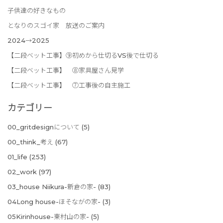
子供達の好きなもの
となりのスゴイ家 放送のご案内
2024→2025
【二段ベット工事】⑨初めから仕切るVS後で仕切る
【二段ベット工事】 ⑧家具屋さん見学
【二段ベット工事】 ⑦工事後の自主施工
カテゴリー
00_gritdesignについて
(5)
00_think_考え
(67)
01_life
(253)
02_work
(97)
03_house Niikura-新倉の家-
(83)
04Long house-ほそながの家-
(3)
05Kirinhouse-東村山の家-
(5)