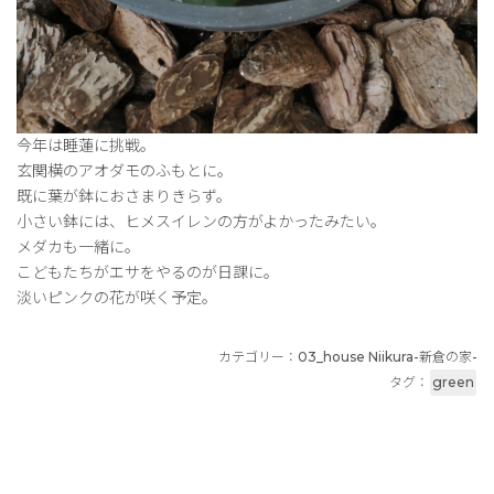
今年は睡蓮に挑戦。
玄関横のアオダモのふもとに。
既に葉が鉢におさまりきらず。
小さい鉢には、ヒメスイレンの方がよかったみたい。
メダカも一緒に。
こどもたちがエサをやるのが日課に。
淡いピンクの花が咲く予定。
カテゴリー：
03_house Niikura-新倉の家-
タグ：
green