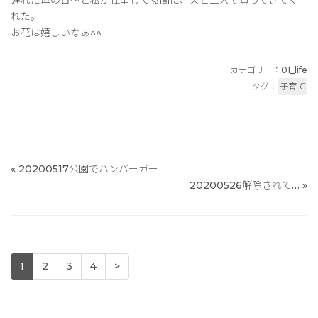
れた。
お花は嬉しいなぁ^^
カテゴリー：
01_life
タグ：
子育て
«
20200517公園でハンバーガー
20200526解除されて…
»
1
2
3
4
>