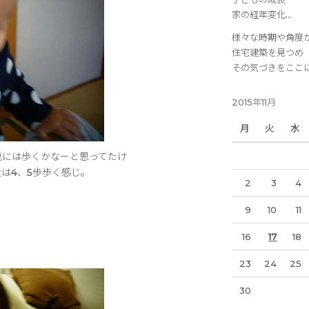
家の経年変化…
様々な時期や角度
住宅建築を見つめ
その気づきをここ
2015年11月
月
火
水
歳には歩くかなーと思ってたけ
は4、5歩歩く感じ。
2
3
4
9
10
11
16
17
18
23
24
25
30