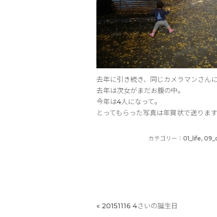
去年に引き続き、同じカメラマンさん
去年は次女がまだお腹の中。
今年は4人になって。
とってもらった写真は年賀状で送りま
カテゴリー：
01_life
,
09_
«
20151116 4さいの誕生日