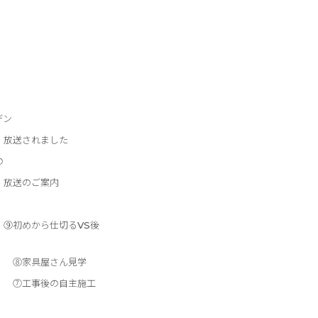
デン
 放送されました
の
 放送のご案内
】⑨初めから仕切るVS後
】 ⑧家具屋さん見学
】 ⑦工事後の自主施工