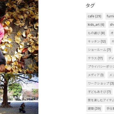
タグ
cafe
(29)
furn
kids_art
(6)
sh
もの選び
(8)
オ
キッチン
(12)
ショールーム
(7)
テラス
(17)
デ
プライバシーポリ
メディア
(1)
メ
ワークショップ
(3
子どもあそび
(7)
家を楽しむアイテ
建築
(39)
手仕