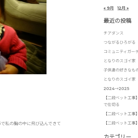
« 9月
12月 »
最近の投稿
チアダンス
つながるひろがる
コミュニティガー
となりのスゴイ家
子供達の好きなも
となりのスゴイ家
2024→2025
【二段ベット工事
で仕切る
【二段ベット工事
【二段ベット工事
声で私の胸の中に飛び込んできて
カテゴリー