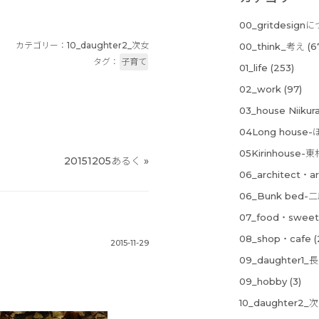
00_gritdesign
カテゴリー：
10_daughter2_次女
00_think_考え
(6
タグ：
子育て
01_life
(253)
02_work
(97)
03_house Niik
04Long hous
05Kirinhouse
20151205あるく
»
06_architect・ar
06_Bunk bed
07_food・sweet
08_shop・cafe
(
2015-11-29
09_daughter1_
09_hobby
(3)
10_daughter2_