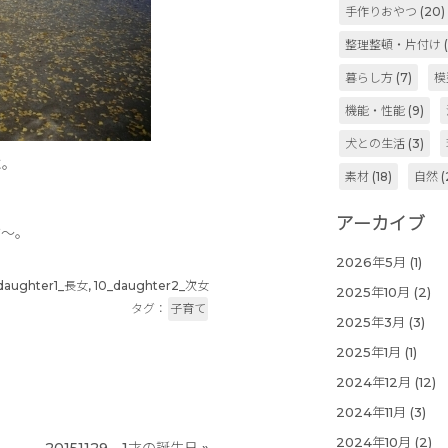
手作りおやつ
(20)
整理整頓・片付け
(
暮らし方
(7)
模
機能・性能
(9)
犬との生活
(3)
に。
素材
(18)
自然
(
アーカイブ
す～。
2026年5月
(1)
daughter1_長女
,
10_daughter2_次女
2025年10月
(2)
タグ：
子育て
2025年3月
(3)
2025年1月
(1)
2024年12月
(12)
2024年11月
(3)
2024年10月
(2)