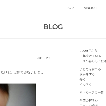
TOP
ABOUT
BLOG
2009年から
16年続けている
2015-11-29
日々の暮らしと仕
子どもを育てる
ったけど。家族でお祝いしまし
家事をする
働く
くつろぐ
すべて生活の一部
季節の移ろい
子どもの成長