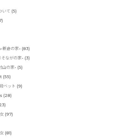
について
(5)
7)
ura-新倉の家-
(83)
e-ほそながの家-
(3)
-東村山の家-
(5)
t
(55)
-二段ベット
(9)
s
(28)
23)
長女
(97)
次女
(81)