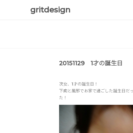
gritdesign
20151129 1才の誕生日
次女、1才の誕生日！
下痢と風邪でお家で過ごした誕生日だ
た！