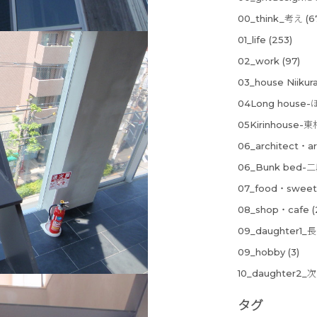
00_think_考え
(6
01_life
(253)
02_work
(97)
03_house Niik
04Long hous
05Kirinhouse
06_architect・ar
06_Bunk bed
07_food・sweet
08_shop・cafe
(
09_daughter1_
09_hobby
(3)
10_daughter2_
タグ