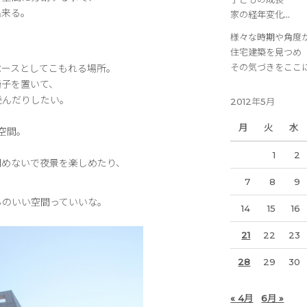
出来る。
家の経年変化…
様々な時期や角度
住宅建築を見つめ
その気づきをここ
ペースとしてこもれる場所。
椅子を置いて、
読んだりしたい。
2012年5月
月
火
水
空間。
1
2
閉めないで夜景を楽しめたり、
7
8
9
ちのいい空間っていいな。
14
15
16
。
21
22
23
28
29
30
« 4月
6月 »