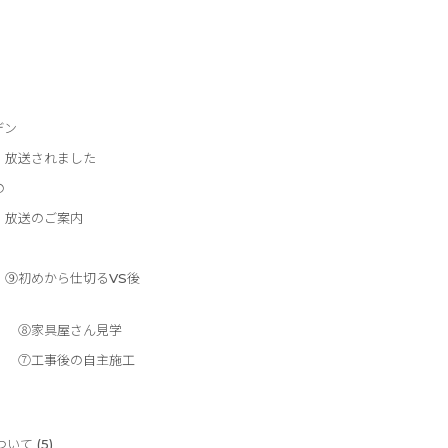
デン
 放送されました
の
 放送のご案内
】⑨初めから仕切るVS後
】 ⑧家具屋さん見学
】 ⑦工事後の自主施工
について
(5)