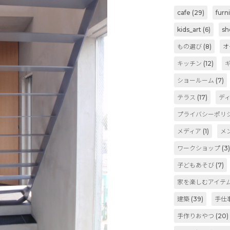
cafe
(29)
furn
kids_art
(6)
sh
もの選び
(8)
オ
キッチン
(12)
ショールーム
(7)
テラス
(17)
デ
プライバシーポリ
メディア
(1)
メ
ワークショップ
(3
子どもあそび
(7)
家を楽しむアイテ
建築
(39)
手仕
手作りおやつ
(20)