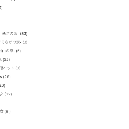
7)
ura-新倉の家-
(83)
e-ほそながの家-
(3)
-東村山の家-
(5)
t
(55)
-二段ベット
(9)
s
(28)
23)
長女
(97)
次女
(81)