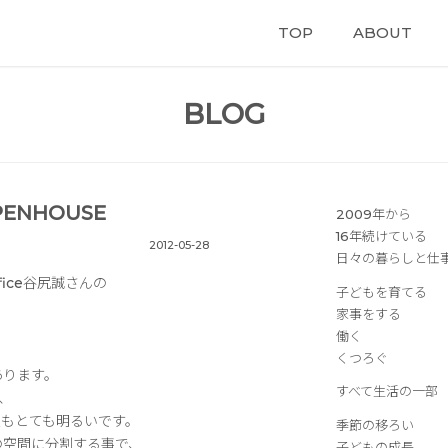
TOP
ABOUT
BLOG
OPENHOUSE
2009年から
16年続けている
2012-05-28
日々の暮らしと仕
ffice谷尻誠
さんの
子どもを育てる
家事をする
働く
くつろぐ
あります。
すべて生活の一部
、
屋もとても明るいです。
季節の移ろい
の空間に分割する事で、
子どもの成長