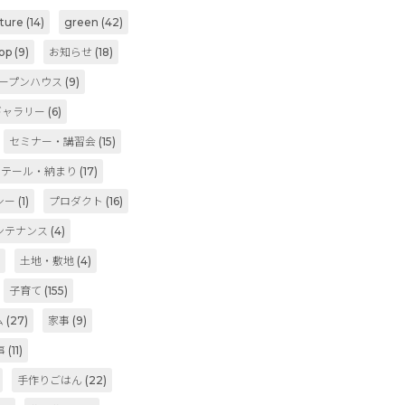
iture
(14)
green
(42)
op
(9)
お知らせ
(18)
ープンハウス
(9)
ギャラリー
(6)
セミナー・講習会
(15)
ィテール・納まり
(17)
シー
(1)
プロダクト
(16)
ンテナンス
(4)
)
土地・敷地
(4)
子育て
(155)
ム
(27)
家事
(9)
事
(11)
手作りごはん
(22)