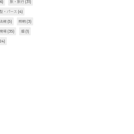
6)
旅・旅行
(31)
型・パース
(4)
法規
(5)
照明
(3)
現場
(35)
畑
(1)
24)