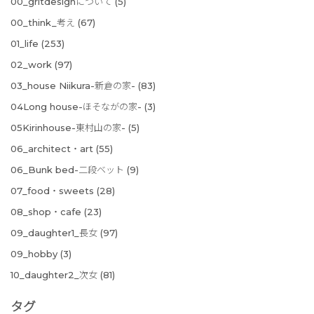
00_gritdesignについて
(5)
00_think_考え
(67)
01_life
(253)
02_work
(97)
03_house Niikura-新倉の家-
(83)
04Long house-ほそながの家-
(3)
05Kirinhouse-東村山の家-
(5)
06_architect・art
(55)
06_Bunk bed-二段ベット
(9)
07_food・sweets
(28)
08_shop・cafe
(23)
09_daughter1_長女
(97)
09_hobby
(3)
10_daughter2_次女
(81)
タグ