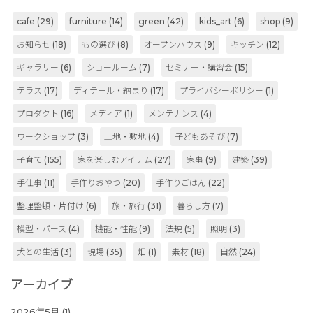
cafe
(29)
furniture
(14)
green
(42)
kids_art
(6)
shop
(9)
お知らせ
(18)
もの選び
(8)
オープンハウス
(9)
キッチン
(12)
ギャラリー
(6)
ショールーム
(7)
セミナー・講習会
(15)
テラス
(17)
ディテール・納まり
(17)
プライバシーポリシー
(1)
プロダクト
(16)
メディア
(1)
メンテナンス
(4)
ワークショップ
(3)
土地・敷地
(4)
子どもあそび
(7)
子育て
(155)
家を楽しむアイテム
(27)
家事
(9)
建築
(39)
手仕事
(11)
手作りおやつ
(20)
手作りごはん
(22)
整理整頓・片付け
(6)
旅・旅行
(31)
暮らし方
(7)
模型・パース
(4)
機能・性能
(9)
法規
(5)
照明
(3)
犬との生活
(3)
現場
(35)
畑
(1)
素材
(18)
自然
(24)
アーカイブ
2026年5月
(1)