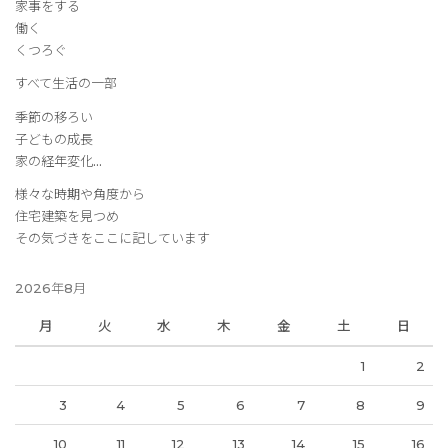
家事をする
働く
くつろぐ
すべて生活の一部
季節の移ろい
子どもの成長
家の経年変化…
様々な時期や角度から
住宅建築を見つめ
その気づきをここに記しています
2026年8月
月
火
水
木
金
土
日
1
2
3
4
5
6
7
8
9
10
11
12
13
14
15
16