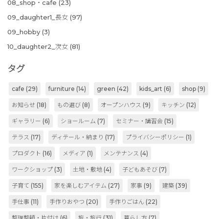
08_shop・cafe
(23)
09_daughter1_長女
(97)
09_hobby
(3)
10_daughter2_次女
(81)
タグ
cafe
(29)
furniture
(14)
green
(42)
kids_art
(6)
shop
(9)
お知らせ
(18)
もの選び
(8)
オープンハウス
(9)
キッチン
(12)
ギャラリー
(6)
ショールーム
(7)
セミナー・講習会
(15)
テラス
(17)
ディテール・納まり
(17)
プライバシーポリシー
(1)
プロダクト
(16)
メディア
(1)
メンテナンス
(4)
ワークショップ
(3)
土地・敷地
(4)
子どもあそび
(7)
子育て
(155)
家を楽しむアイテム
(27)
家事
(9)
建築
(39)
手仕事
(11)
手作りおやつ
(20)
手作りごはん
(22)
整理整頓・片付け
(6)
旅・旅行
(31)
暮らし方
(7)