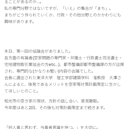
ることがあるのか…。
私の専門分野ではないですが、「いえ」の集合が「まち」。
まちがどう作られていくか、行政・その他分野とのかかわりにも
興味があります。
本日、第一回の協議会がありました。
各方面の有識者(空家問題の専門家・弁護士・行政書士司法書士・
宅地建物取引業協会の方etc…)、都市整備部都市整備課の方が出席
され、専門的な(かなりお堅い)内容の会議でした。
会長に選出された東洋大学 理工学部建築学科 准教授 大澤さ
んによると、後発であるメリットを空家等対策計画策定に生かし
てほしいとのこと。
和光市の空き家の現状、方針の話し合い、意見聴取。
今年度はあと2回、その後も対策計画策定まで続きます。
「他人事と思わず、当事者意識を持つ。」を大切に。